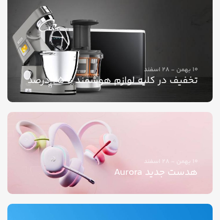
10 بهمن - 28 اسفند
تخفیف در کلیه لوازم هوشمند تا 25 درصد
10 بهمن - 28 اسفند
هدست جدید Aurora