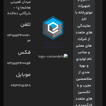
میدان قمربنی
تجهیزات
هاشم(ع) -
موتورخانه با
بازرگانی دماکده
اخذ
تلفن
نمایندگی
های متعدد
03155340012-
از شرکت
13
های معتبر
فکس
و صاحب
نام تولیدی
03155340054
و بهره
مندی از
موبایل
متخصصین
مجرب و با
09131615848
تکنسین
های متعدد
کارآزموده و