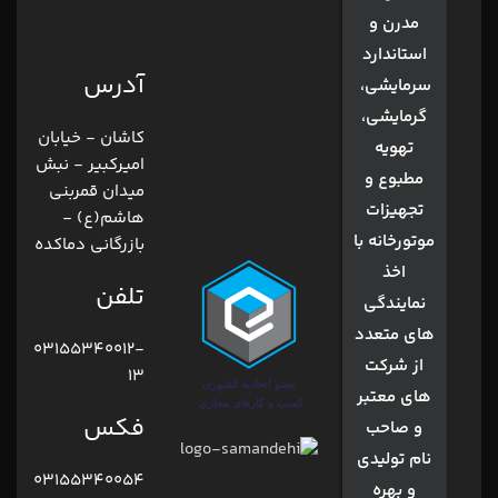
مدرن و
استاندارد
آدرس
سرمایشی،
گرمایشی،
کاشان - خیابان
تهویه
امیرکبیر - نبش
مطبوع و
میدان قمربنی
تجهیزات
هاشم(ع) -
موتورخانه با
بازرگانی دماکده
اخذ
تلفن
نمایندگی
های متعدد
03155340012-
از شرکت
13
های معتبر
فکس
و صاحب
نام تولیدی
03155340054
و بهره