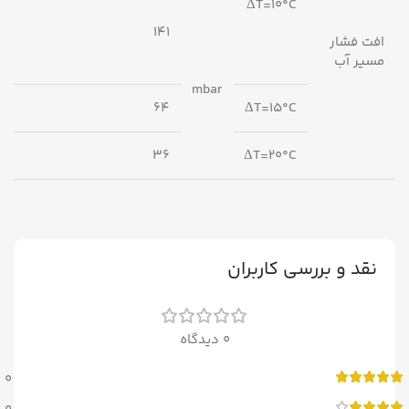
ΔT=10°C
141
افت فشار
مسیر آب
mbar
64
ΔT=15°C
36
ΔT=20°C
نقد و بررسی کاربران
0 دیدگاه
0