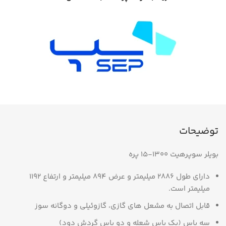
توضیحات
بویلر سوپرهیت 1300-15 پره
دارای طول 2886 میلیمتر و عرض 894 میلیمتر و ارتفاع 1192
میلیمتر است.
قابل اتصال به مشعل های گازی، گازوئیلی و دوگانه سوز
سه پاس (یک پاس شعله و دو پاس گردش دود)