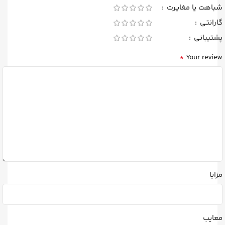
شباهت یا مغایرت
گارانتی
پشتیبانی
*
Your review
مزایا
معایب