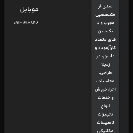
مندی از
موبایل
متخصصین
مجرب و با
09131615848
تکنسین
های متعدد
کارآزموده و
دلسوز، در
زمینه
طراحی،
محاسبات،
اجرا، فروش
و خدمات
انواع
تجهیزات
تاسیسات
مکانیکی