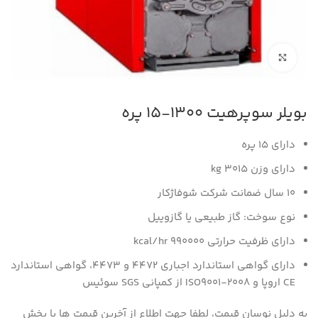
برای بزرگنمایی کلیک کنید
بویلر سوپرهیت 1300-15 پره
دارای 15 پره
دارای وزن kg 3015
10 سال ضمانت شرکت شوفاژکار
نوع سوخت: گاز طبیعی یا گازوییل
دارای ظرفیت حرارتی 990000 kcal/hr
دارای گواهی استاندارد اجباری 4472 و 4473، گواهی استاندارد
CE اروپا و ISO9001-2008 از کمپانی SGS سوئیس
به دلیل نوسان قیمت، لطفا جهت اطلاع از آخرین قیمت ها با بخش