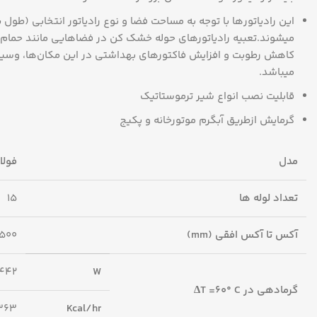
این رادیاتور‎ها با توجه به مساحت فضا و نوع رادیاتور انتخابی (
میشوند.تعبیه رادیاتورهای حوله خشک کن در فضاهایی مانند حمام و
کاهش رطوبت و افزایش فاکتورهای بهداشتی در این مکان‌ها، وسی
میباشد.
قابلیت نصب انواع شیر ترموستاتیک
گرمایش ازطریق آبگرم موتورخانه و پکیج
مدل
فولادی 50
تعداد لوله ها
15
آکس تا آکس افقی (mm)
500
442
W
گرمادهی در T =60° C∆
363
Kcal/hr