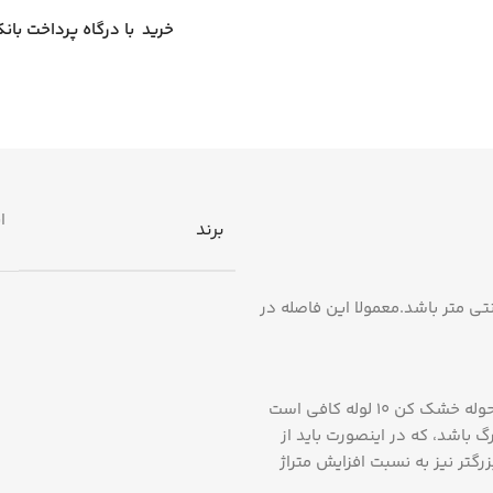
خرید با درگاه پرداخت بان
ا
برند
 تا آکس این رادیاتور طبق سفارش میتواند 35 یا 50 سانتی متر باشد.معمولا این فاصله در
معمولا برای گرمایش حمام های کوچک (کمتر از 3 مترمربع) رادیاتور حوله خشک کن 10 لوله کافی است
 باشد، که در اینصورت باید از
ای بزرگتر نیز به نسبت افزایش متراژ