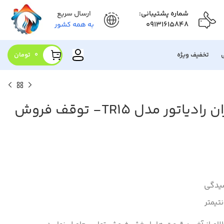
شماره پشتیبانی:
ارسال سریع
09131615848
به همه کشور
تخفیف ویژه
0
تومان
ر مدل TR15- توقف فروش
سیدگی