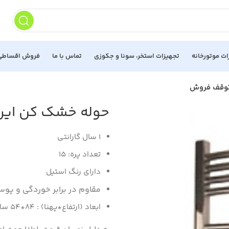
ات موتورخانه
تجهیزات استخر، سونا و جکوزی
تماس با ما
فروش اقساطی
حوله خشک کن ایران رادیاتو
1 سال گارانتی
تعداد پره: 15
دارای رنگ استیل
مقاوم در برابر خوردگی و پو
ابعاد (ارتفاع*پهنا) : 84*54 سانتیمتر