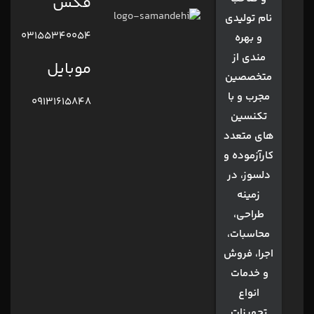
فکس
نام تولیدی
03155340054
و بهره
مندی از
موبایل
متخصصین
مجرب و با
09131615848
تکنسین
های متعدد
کارآزموده و
دلسوز، در
زمینه
طراحی،
محاسبات،
اجرا، فروش
و خدمات
انواع
تجهیزات