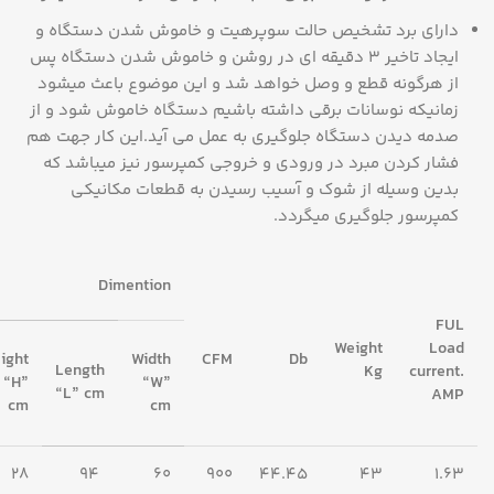
دارای برد تشخیص حالت سوپرهیت و خاموش شدن دستگاه و
ایجاد تاخیر 3 دقیقه ای در روشن و خاموش شدن دستگاه پس
از هرگونه قطع و وصل خواهد شد و این موضوع باعث میشود
زمانیکه نوسانات برقی داشته باشیم دستگاه خاموش شود و از
صدمه دیدن دستگاه جلوگیری به عمل می آید.این کار جهت هم
فشار کردن مبرد در ورودی و خروجی کمپرسور نیز میباشد که
بدین وسیله از شوک و آسیب رسیدن به قطعات مکانیکی
کمپرسور جلوگیری میگردد.
Dimention
FUL
Weight
Load
ight
Width
CFM
Db
Length
Kg
current.
“H”
“W”
“L” cm
AMP
cm
cm
28
94
60
900
44.45
43
1.63