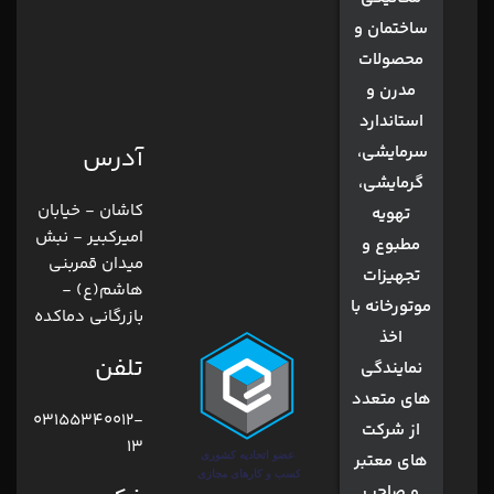
ساختمان و
محصولات
مدرن و
استاندارد
سرمایشی،
آدرس
گرمایشی،
کاشان - خیابان
تهویه
امیرکبیر - نبش
مطبوع و
میدان قمربنی
تجهیزات
هاشم(ع) -
موتورخانه با
بازرگانی دماکده
اخذ
تلفن
نمایندگی
های متعدد
03155340012-
از شرکت
13
های معتبر
و صاحب