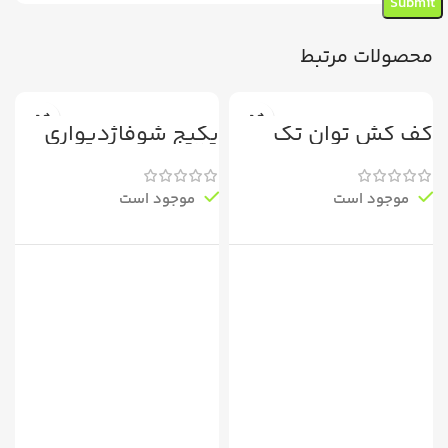
محصولات مرتبط
کف کش توان تک
پکیج شوفاژدیواری
سری TMR6
Espadan28
موجود است
موجود است
ب