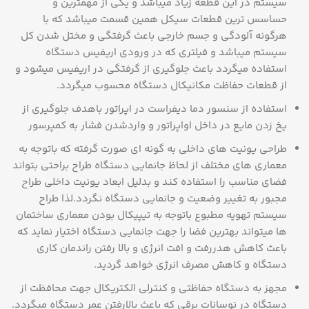
سیستم در این قطعه زیاد میباشد و یکی از مهمترین و
حساسس ترین قطعات سیکل همین قسمت میباشد که با
هرگونه آلودگی و جسم خارجی باعث گرفتگی و مختل شدن کل
سیستم میباشد و فیلتری که در ورودی اریفیس دستگاه
استفاده میگردد باعث جلوگیری از گرفتگی در اریفیس میشود و
از قطعات حفاظت مکانیکال دستگاه محسوب میگردد.
استفاده از سنسور دما دیفراست در اپراتور باهدف جلوگیری از
یخ زدن مایع در داخل اواپراتور و واردشدن فشار به کمپرسور
طراحی یونیت های داخلی به گونه ای صورت گرفته که باتوجه به
معماری های مختلف از لحاظ جانمایی دستگاه طراح براحتی بتواند
فضای مناسب را استفاده کند و بدلیل ابعاد یونیت داخلی طراح
مجبور به تغییر وضعیت و جانمایی دستگاه نگردد.لذا طراح
سیستم تهویه مطبوع باتوجه به تیپیکال بودن معماری ساختمان
ها میتواند بهترین فضا را جهت جانمایی دستگاه اختیار نماید که
باعث کاهش هدررفت و افت انرژی و بالا رفتن راندمان کاری
دستگاه و کاهش مصرف انرژی خواهد گردید.
مجهز به دستگاه حفاظتی و کنترلی الکتریکال جهت محافظت از
دستگاه در نوسانات برقی که باعث بالارفتن عمر دستگاه میگردد.