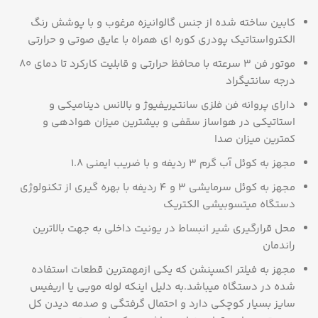
کابین ساخته شده از جنس گالوانیزه مرغوب و با پوشش رنگ
الکترواستاتیک پودری کوره ای همراه با عایق صوتی و حرارتی
موتور فن 3 سرعته با محافظ حرارتی و قابلیت کارکرد تا دمای 80
درجه سانتیگراد
دارای پروانه فن فلزی سانتیریفیوژ و بالانس دینامیکی و
استاتیکی در هواساز سقفی و بیشترین میزان هوادهی و
کمترین میزان صدا
مجهز به کوئل آب گرم 3 ردیفه و با ضریب ایمنی 1.8
مجهز به کوئل سرمایشی 3 و 4 ردیفه با بهره گیری از تکنولوژی
دستگاه میتسوبیشی الکتریک
محل قرارگیری شیر انبساط در یونیت داخلی به جهت بالاترین
راندمان
مجهز به فیلتر اکسپنشن که یکی ازمهمترین قطعات استفاده
شده در دستگاه میباشد.به دلیل اینکه لوله مویی یا اریفیس
سایز بسیار کوچکی دارد و احتمال گرفتگی و صدمه دیدن کل