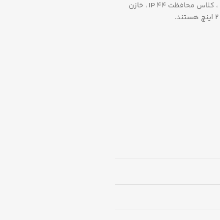
پمپ ابارا CMD-400T دارای دور موتور۲۹۰۰rpm ، کلاس عایق بندی F ، کلاس محافظت IP 44 ، خازن