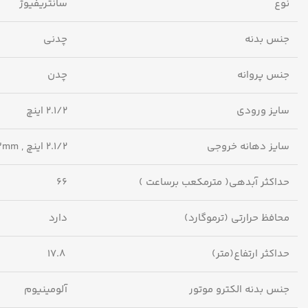
نوع
سانتریفیوژ
جنس بدنه
چدنی
جنس پروانه
چدن
سایز ورودی
2.1/2 اینچ
سایز دهانه خروجی
2.1/2 اینچ , 63mm
حداکثر آبدهی( مترمکعب برساعت )
66
محافظ حرارتی (ترموگارد)
دارد
حداکثر ارتفاع(متر)
17.8
جنس بدنه الکترو موتور
آلومینیوم