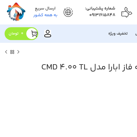
شماره پشتیبانی:
ارسال سریع
09131615848
به همه کشور
تخفیف ویژه
0
تومان
را مدل CMD 4.00 TL