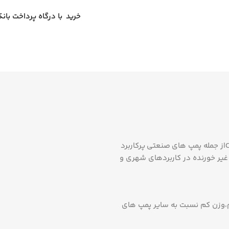
خرید با درگاه پرداخت بان
الکتروپمپ های سانتریفیوژ تک پروانه چدنی ابارا سری CMD-400-Tاز جمله پمپ های صنعتی پرکاربرد
غیر خورنده در کاربردهای شهری و
وم،وزن کم نسبت به سایر پمپ های