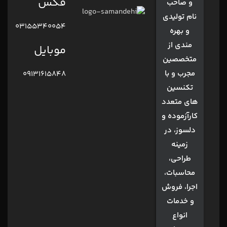
فکس
و صاحب
نام تولیدی
03155340054
و بهره
مندی از
موبایل
متخصصین
مجرب و با
09131615848
تکنسین
های متعدد
کارآزموده و
دلسوز، در
زمینه
طراحی،
محاسبات،
اجرا، فروش
و خدمات
انواع