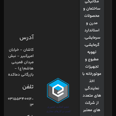
مکانیکی
ساختمان و
محصولات
مدرن و
استاندارد
آدرس
سرمایشی،
گرمایشی،
کاشان - خیابان
تهویه
امیرکبیر - نبش
مطبوع و
میدان قمربنی
تجهیزات
هاشم(ع) -
موتورخانه با
بازرگانی دماکده
اخذ
تلفن
نمایندگی
های متعدد
03155340012-
از شرکت
13
های معتبر